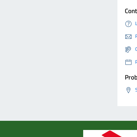
Cont
Prob