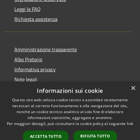
Leggi le FAQ
Richiesta assistenza
Amministrazione trasparente
Albo Pretorio
Informativa privacy
Note legali
×
Dichiarazione di accessibilità
Informazioni sui cookie
Questo sito web utilizza cookie tecnici e assimilati strettamente
necessari al corretto funzionamento e alla navigazione del sito,
nonché un cookie tecnico analitico al solo fine di elaborare
informazioni statistiche, aggregate e anonime.
RSS
Copyright © 2026 • Comune di
Per maggiori dettagli, può consultare la cookie policy al seguente
link
Accessibilità
Rosà • Powered by
Privacy
Municipium
Accesso
•
RIFIUTA TUTTO
ACCETTA TUTTO