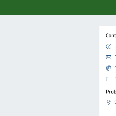
Cont
Prob