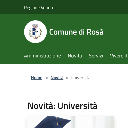
Salta al contenuto principale
Regione Veneto
Comune di Rosà
Amministrazione
Novità
Servizi
Vivere 
Home
>
Novità
>
Università
Novità: Università