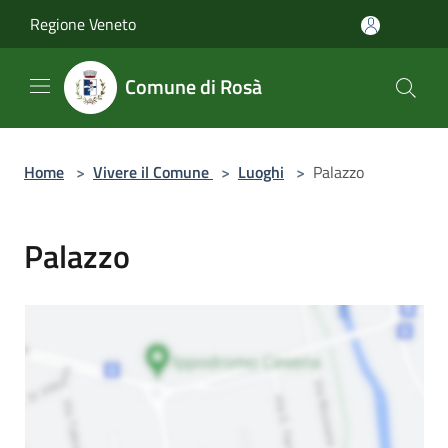
Salta al contenuto principale
Regione Veneto
Comune di Rosà
Home
>
Vivere il Comune
>
Luoghi
>
Palazzo
Palazzo