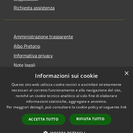
Richiesta assistenza
Amministrazione trasparente
Albo Pretorio
Informativa privacy
Note legali
×
Dichiarazione di accessibilità
Informazioni sui cookie
Questo sito web utilizza cookie tecnici e assimilati strettamente
necessari al corretto funzionamento e alla navigazione del sito,
nonché un cookie tecnico analitico al solo fine di elaborare
informazioni statistiche, aggregate e anonime.
RSS
Copyright © 2026 • Comune di
Per maggiori dettagli, può consultare la cookie policy al seguente
link
Accessibilità
Rosà • Powered by
Privacy
Municipium
Accesso
•
RIFIUTA TUTTO
ACCETTA TUTTO
Cookie
redazione