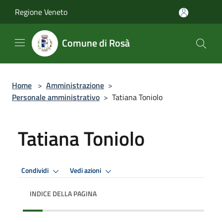
Salta al contenuto principale
Regione Veneto
Comune di Rosà
Home
>
Amministrazione
>
Personale amministrativo
>
Tatiana Toniolo
Tatiana Toniolo
Condividi
Vedi azioni
INDICE DELLA PAGINA