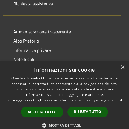
Richiesta assistenza
Amministrazione trasparente
Albo Pretorio
Informativa privacy
Note legali
×
Dichiarazione di accessibilità
Informazioni sui cookie
Questo sito web utilizza cookie tecnici e assimilati strettamente
necessari al corretto funzionamento e alla navigazione del sito,
nonché un cookie tecnico analitico al solo fine di elaborare
informazioni statistiche, aggregate e anonime.
RSS
Copyright © 2026 • Comune di
Per maggiori dettagli, può consultare la cookie policy al seguente
link
Accessibilità
Rosà • Powered by
Privacy
Municipium
Accesso
•
RIFIUTA TUTTO
ACCETTA TUTTO
Cookie
redazione
Mappa del sito
MOSTRA DETTAGLI