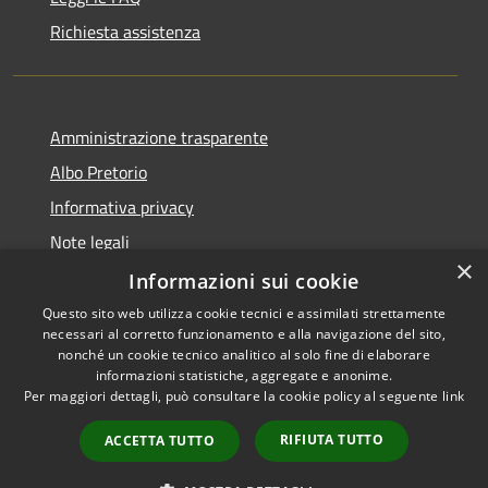
Richiesta assistenza
Amministrazione trasparente
Albo Pretorio
Informativa privacy
Note legali
×
Dichiarazione di accessibilità
Informazioni sui cookie
Questo sito web utilizza cookie tecnici e assimilati strettamente
necessari al corretto funzionamento e alla navigazione del sito,
nonché un cookie tecnico analitico al solo fine di elaborare
informazioni statistiche, aggregate e anonime.
RSS
Copyright © 2026 • Comune di
Per maggiori dettagli, può consultare la cookie policy al seguente
link
Accessibilità
Rosà • Powered by
Privacy
Municipium
Accesso
•
RIFIUTA TUTTO
ACCETTA TUTTO
Cookie
redazione