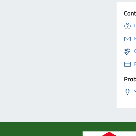
Cont
Prob