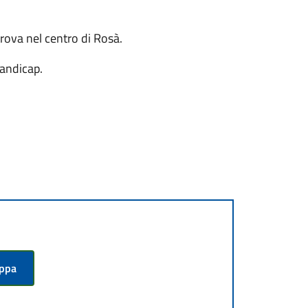
trova nel centro di Rosà.
handicap.
appa