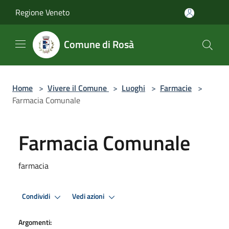
Salta al contenuto principale
Regione Veneto
Comune di Rosà
Home
>
Vivere il Comune
>
Luoghi
>
Farmacie
>
Farmacia Comunale
Farmacia Comunale
farmacia
Condividi
Vedi azioni
Argomenti: