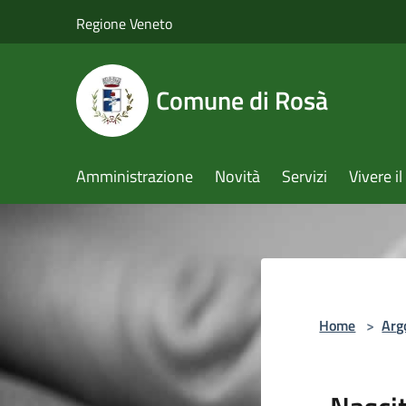
Salta al contenuto principale
Regione Veneto
Comune di Rosà
Amministrazione
Novità
Servizi
Vivere 
Home
>
Arg