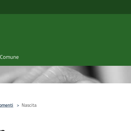
il Comune
omenti
>
Nascita