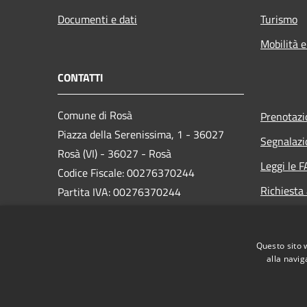
Documenti e dati
Turismo
Mobilità e
CONTATTI
Comune di Rosà
Prenotaz
Piazza della Serenissima, 1 - 36027
Segnalazi
Rosà (VI) - 36027 - Rosà
Leggi le 
Codice Fiscale: 00276370244
Richiesta
Partita IVA: 00276370244
PEC:
protocollo.comune.rosa.vi@pecveneto.it
Questo sito 
Centralino Unico: 0424 584 111
alla navig