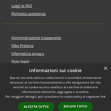
Leggi le FAQ
Richiesta assistenza
Amministrazione trasparente
Albo Pretorio
Informativa privacy
Note legali
×
Dichiarazione di accessibilità
Informazioni sui cookie
Questo sito web utilizza cookie tecnici e assimilati strettamente
necessari al corretto funzionamento e alla navigazione del sito,
nonché un cookie tecnico analitico al solo fine di elaborare
informazioni statistiche, aggregate e anonime.
RSS
Copyright © 2026 • Comune di
Per maggiori dettagli, può consultare la cookie policy al seguente
link
Accessibilità
Rosà • Powered by
Privacy
Municipium
Accesso
•
RIFIUTA TUTTO
ACCETTA TUTTO