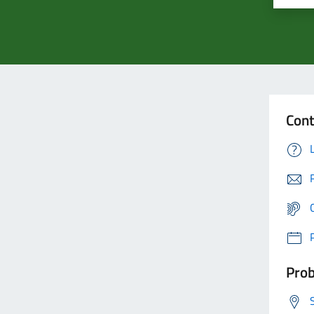
Cont
Prob