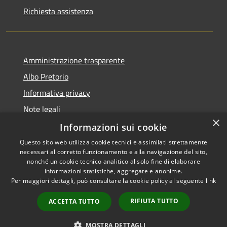
Richiesta assistenza
Amministrazione trasparente
Albo Pretorio
Informativa privacy
Note legali
×
Dichiarazione di accessibilità
Informazioni sui cookie
Questo sito web utilizza cookie tecnici e assimilati strettamente
necessari al corretto funzionamento e alla navigazione del sito,
nonché un cookie tecnico analitico al solo fine di elaborare
informazioni statistiche, aggregate e anonime.
RSS
Copyright © 2026 • Comune di
Per maggiori dettagli, può consultare la cookie policy al seguente
link
Accessibilità
Rosà • Powered by
Privacy
Municipium
Accesso
•
RIFIUTA TUTTO
ACCETTA TUTTO
Cookie
redazione
Mappa del sito
MOSTRA DETTAGLI