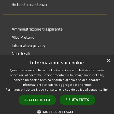
Richiesta assistenza
Amministrazione trasparente
Albo Pretorio
Informativa privacy
Note legali
×
Dichiarazione di accessibilità
Informazioni sui cookie
Questo sito web utilizza cookie tecnici e assimilati strettamente
necessari al corretto funzionamento e alla navigazione del sito,
nonché un cookie tecnico analitico al solo fine di elaborare
informazioni statistiche, aggregate e anonime.
RSS
Copyright © 2026 • Comune di
Per maggiori dettagli, può consultare la cookie policy al seguente
link
Accessibilità
Rosà • Powered by
Privacy
Municipium
Accesso
•
RIFIUTA TUTTO
ACCETTA TUTTO
Cookie
redazione
Mappa del sito
MOSTRA DETTAGLI