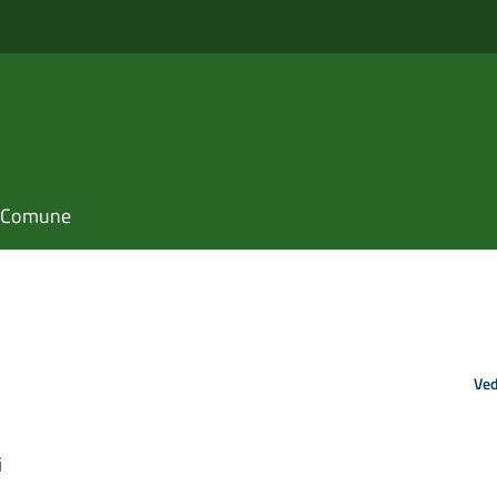
il Comune
Ved
i