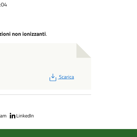
:04
zioni non ionizzanti
.
PDF
Scarica
ram
LinkedIn