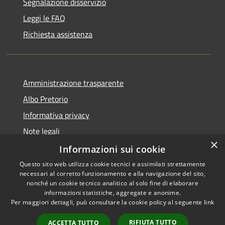
Segnalazione disservizio
Leggi le FAQ
Richiesta assistenza
Amministrazione trasparente
Albo Pretorio
Informativa privacy
Note legali
×
Dichiarazione di accessibilità
Informazioni sui cookie
Questo sito web utilizza cookie tecnici e assimilati strettamente
necessari al corretto funzionamento e alla navigazione del sito,
nonché un cookie tecnico analitico al solo fine di elaborare
informazioni statistiche, aggregate e anonime.
RSS
Copyright © 2026 • Comune di
Per maggiori dettagli, può consultare la cookie policy al seguente
link
Accessibilità
Rosà • Powered by
Privacy
Municipium
Accesso
•
RIFIUTA TUTTO
ACCETTA TUTTO