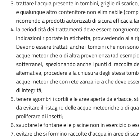
trattare l’acqua presente in tombini, griglie di scaric
e qualunque altro contenitore non eliminabile (compr
ricorrendo a prodotti autorizzati di sicura efficacia la
la periodicità dei trattamenti deve essere congruente
indicazioni riportate in etichetta, provvedendo alla r
Devono essere trattati anche i tombini che non son
acque meteoriche o di altra provenienza (ad esempio q
sotterranei, ispezionando anche i punti di raccolta del
alternativa, procedere alla chiusura degli stessi tombin
acque meteoriche con rete zanzariera che deve ess
di integrità;
tenere sgombri i cortili e le aree aperte da erbacce, st
da evitare il ristagno delle acque meteoriche o di qual
proliferare di insetti;
svuotare le fontane e le piscine non in esercizio o es
evitare che si formino raccolte d’acqua in aree di scav