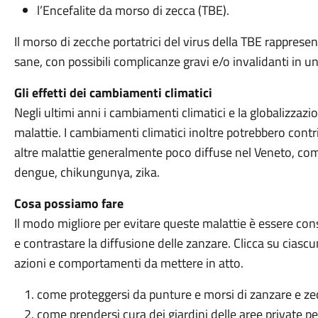
l’Encefalite da morso di zecca (TBE).
Il morso di zecche portatrici del virus della TBE rapprese
sane, con possibili complicanze gravi e/o invalidanti in u
Gli effetti dei cambiamenti climatici
Negli ultimi anni i cambiamenti climatici e la globalizzaz
malattie. I cambiamenti climatici inoltre potrebbero contr
altre malattie generalmente poco diffuse nel Veneto, co
dengue, chikungunya, zika.
Cosa possiamo fare
Il modo migliore per evitare queste malattie è essere con
e contrastare la diffusione delle zanzare. Clicca su cias
azioni e comportamenti da mettere in atto.
come proteggersi da punture e morsi di zanzare e z
come prendersi cura dei giardini delle aree private pe