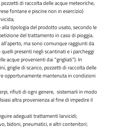
o, pozzetti di raccolta delle acque meteoriche,
ese fontane e piscine non in esercizio)
rvicida;
 alla tipologia del prodotto usato, secondo le
ipetizione del trattamento in caso di pioggia.
o all’aperto, ma sono comunque raggiunti da
uelli presenti negli scantinati e i parcheggi
le acque provenienti dai “grigliati”). In
i, griglie di scarico, pozzetti di raccolta delle
ere opportunamente mantenuta in condizioni
erpi, rifiuti di ogni genere, sistemarli in modo
siasi altra provenienza al fine di impedire il
eguire adeguati trattamenti larvicidi;
o, bidoni, pneumatici, e altri contenitori;