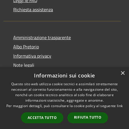
Leggi le FAQ
Richiesta assistenza
Amministrazione trasparente
Albo Pretorio
Informativa privacy
Note legali
×
Dichiarazione di accessibilità
Informazioni sui cookie
Questo sito web utilizza cookie tecnici e assimilati strettamente
necessari al corretto funzionamento e alla navigazione del sito,
nonché un cookie tecnico analitico al solo fine di elaborare
informazioni statistiche, aggregate e anonime.
RSS
Copyright © 2026 • Comune di
Per maggiori dettagli, può consultare la cookie policy al seguente
link
Accessibilità
Rosà • Powered by
Privacy
Municipium
Accesso
•
RIFIUTA TUTTO
ACCETTA TUTTO
Cookie
redazione