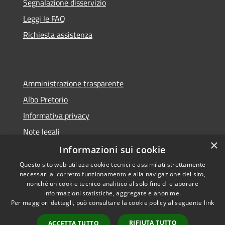
Segnalazione disservizio
Leggi le FAQ
Richiesta assistenza
Amministrazione trasparente
Albo Pretorio
Informativa privacy
Note legali
×
Dichiarazione di accessibilità
Informazioni sui cookie
Questo sito web utilizza cookie tecnici e assimilati strettamente
necessari al corretto funzionamento e alla navigazione del sito,
nonché un cookie tecnico analitico al solo fine di elaborare
informazioni statistiche, aggregate e anonime.
RSS
Copyright © 2026 • Comune di
Per maggiori dettagli, può consultare la cookie policy al seguente
link
Accessibilità
Rosà • Powered by
Privacy
Municipium
Accesso
•
RIFIUTA TUTTO
ACCETTA TUTTO