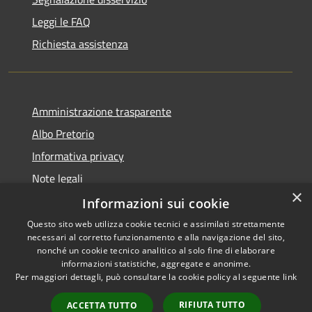
Leggi le FAQ
Richiesta assistenza
Amministrazione trasparente
Albo Pretorio
Informativa privacy
Note legali
×
Dichiarazione di accessibilità
Informazioni sui cookie
Questo sito web utilizza cookie tecnici e assimilati strettamente
necessari al corretto funzionamento e alla navigazione del sito,
nonché un cookie tecnico analitico al solo fine di elaborare
informazioni statistiche, aggregate e anonime.
RSS
Copyright © 2026 • Comune di
Per maggiori dettagli, può consultare la cookie policy al seguente
link
Accessibilità
Rosà • Powered by
Privacy
Municipium
Accesso
•
RIFIUTA TUTTO
ACCETTA TUTTO