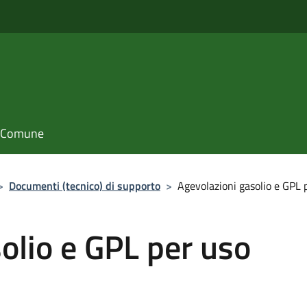
il Comune
>
Documenti (tecnico) di supporto
>
Agevolazioni gasolio e GPL 
olio e GPL per uso