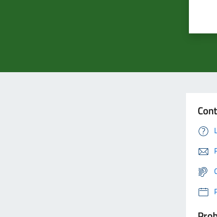
Cont
Prob