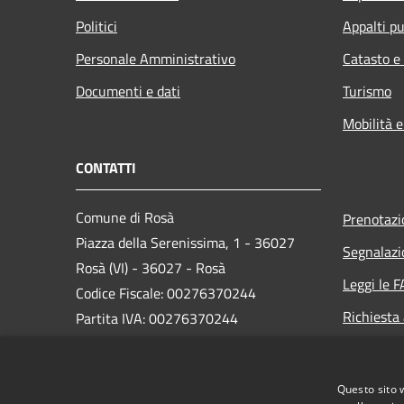
Politici
Appalti pu
Personale Amministrativo
Catasto e
Documenti e dati
Turismo
Mobilità e
CONTATTI
Comune di Rosà
Prenotaz
Piazza della Serenissima, 1 - 36027
Segnalazi
Rosà (VI) - 36027 - Rosà
Leggi le 
Codice Fiscale: 00276370244
Richiesta
Partita IVA: 00276370244
PEC:
protocollo.comune.rosa.vi@pecveneto.it
Questo sito 