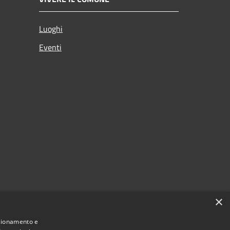
Luoghi
Eventi
×
nzionamento e